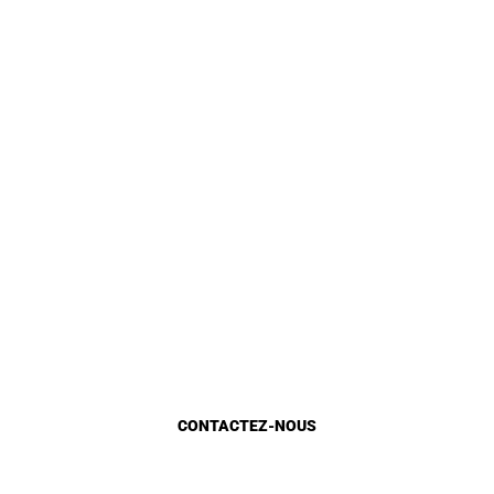
Identite
Loi et Réglementation
DGU en chiffre
Gestion Urbaine
Planification urbaine
Etat d’avancement
Marocains du monde
CONTACTEZ-NOUS
Appels d'Offres