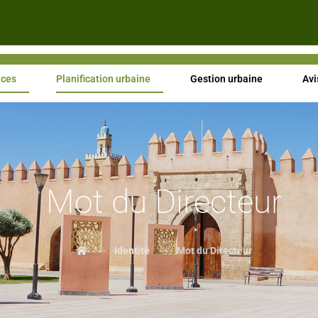
ices
Planification urbaine
Gestion urbaine
Avi
Mot du Directeur
Identité
Mot du Directeur