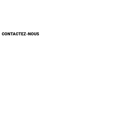
CONTACTEZ-NOUS
Appels d'Offres
Appel à candidature
Recrutement
Sondage E-Services
Sondage site web
Contact