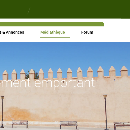
s & Annonces
Médiathèque
Forum
gnement emportant
’alignement emportant cessibilité