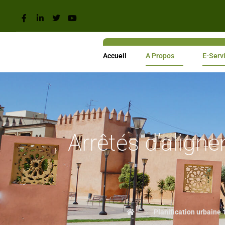
Accueil
A Propos
E-Serv
Arrêtés d’align
Planification urbaine 