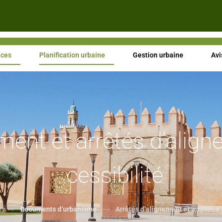
ices
Planification urbaine
Gestion urbaine
Avi
ement et arrêtés d’ali
cessibilité
1
Documents d’urbanisme
Arrêtés d’alignement et arrêtés d