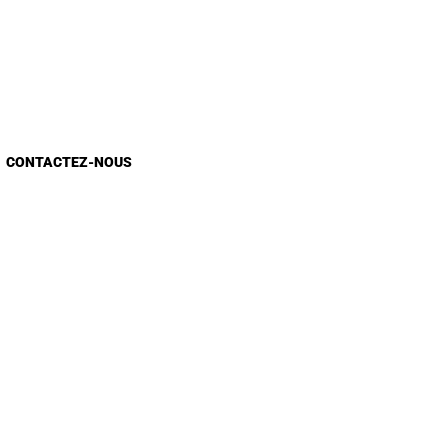
CONTACTEZ-NOUS
Appels d'Offres
Appel à candidature
Recrutement
Sondage E-Services
Sondage site web
Contact