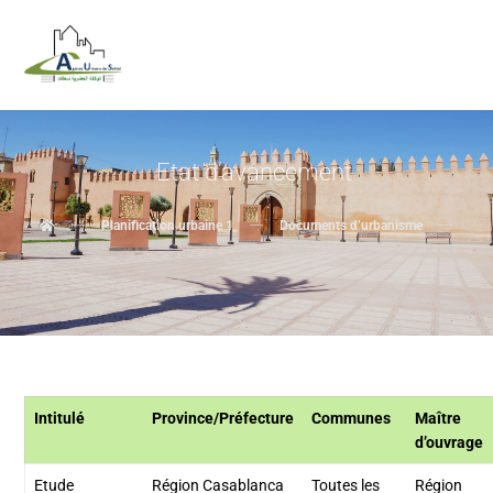
Etat d’avancement
Planification urbaine 1
Documents d’urbanisme
Eta
Intitulé
Province/Préfecture
Communes
Maître
d’ouvrage
Etude
Région Casablanca
Toutes les
Région