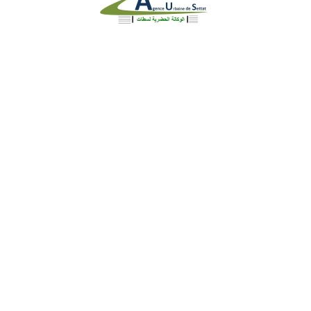
Identite
Loi et Réglementation
DGU en chiffre
Gestion Urbaine
Planification urbaine
Etat d’avancement