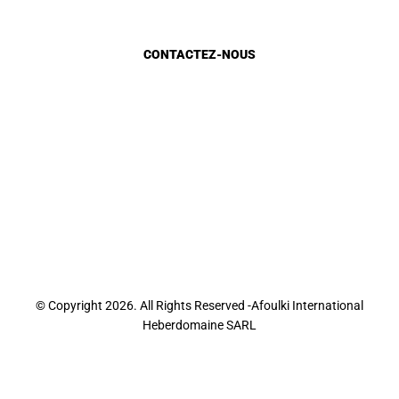
Marocains du monde
CONTACTEZ-NOUS
Appels d'Offres
Appel à candidature
Recrutement
Sondage E-Services
Sondage site web
Contact
© Copyright 2026. All Rights Reserved -Afoulki International
Heberdomaine SARL