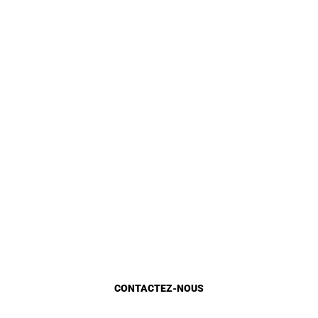
Identite
Loi et Réglementation
DGU en chiffre
Gestion Urbaine
Planification urbaine
Etat d’avancement
Marocains du monde
CONTACTEZ-NOUS