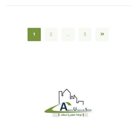
1
2
…
5