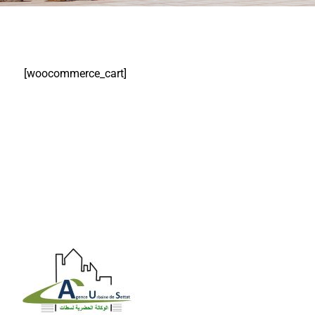
[woocommerce_cart]