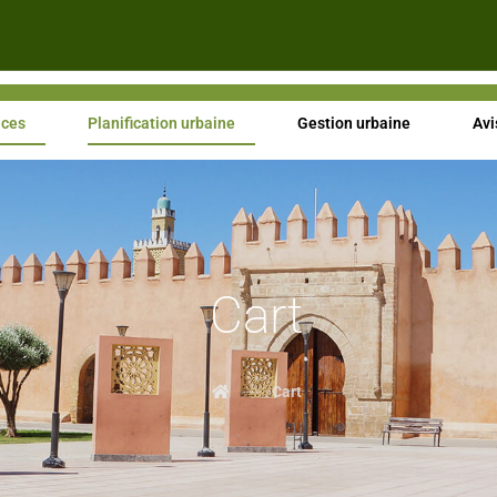
ices
Planification urbaine
Gestion urbaine
Avi
Cart
Cart