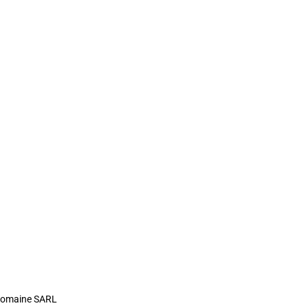
Identite
Loi et Réglementation
DGU en chiffre
Gestion Urbaine
Planification urbaine
Etat d’avancement
Marocains du monde
rdomaine SARL