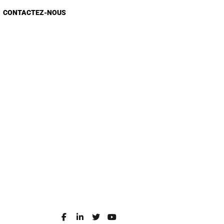
CONTACTEZ-NOUS
Appels d'Offres
Appel à candidature
Recrutement
Sondage E-Services
Sondage site web
Contact