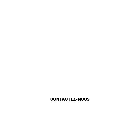
Identite
Loi et Réglementation
DGU en chiffre
Gestion Urbaine
Planification urbaine
Etat d’avancement
Marocains du monde
CONTACTEZ-NOUS
Appels d'Offres
Appel à candidature
Recrutement