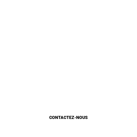
Identite
Loi et Réglementation
DGU en chiffre
Gestion Urbaine
Planification urbaine
Etat d’avancement
Marocains du monde
CONTACTEZ-NOUS
Appels d'Offres