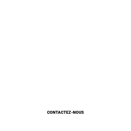
Identite
Loi et Réglementation
DGU en chiffre
Gestion Urbaine
Planification urbaine
Etat d’avancement
Marocains du monde
CONTACTEZ-NOUS
Appels d'Offres