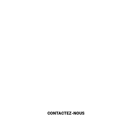
Identite
Loi et Réglementation
DGU en chiffre
Gestion Urbaine
Planification urbaine
Etat d’avancement
Marocains du monde
CONTACTEZ-NOUS
Appels d'Offres